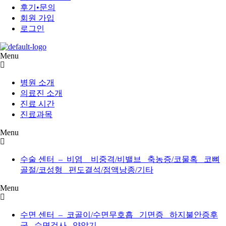
후기•문의
회원 가입
로그인
Menu
병원 소개
의료진 소개
진료 시간
진료과목
Menu
수술 센터 – 비염 비중격/비밸브 축농증/코물혹 코뼈
골절/코성형 편도결석/점액낭종/기타
Menu
수면 센터 – 코골이/수면무호흡 기면증 하지불안증후
군 수면검사 양압기