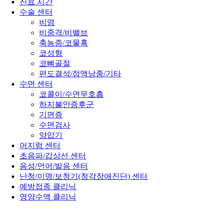
진료 시간
수술 센터
비염
비중격/비밸브
축농증/코물혹
코성형
코뼈골절
편도결석/점액낭종/기타
수면 센터
코콜이/수면무호흡
하지불안증후군
기면증
수면검사
양압기
어지럼 센터
초음파/갑상선 센터
음성/언어/발음 센터
난청/이명/보청기(청각장애진단) 센터
예방접종 클리닉
영양수액 클리닉