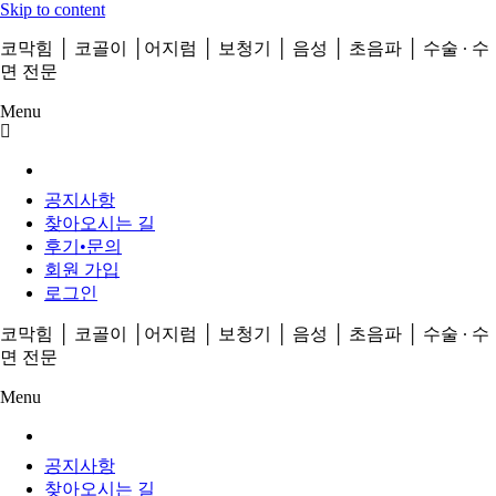
Skip to content
코막힘
│
코골이
│
어지럼
│
보청기
│
음성
│
초음파
│
수술
∙
수
면 전문
Menu
공지사항
찾아오시는 길
후기•문의
회원 가입
로그인
코막힘
│
코골이
│
어지럼
│
보청기
│
음성
│
초음파
│
수술
∙
수
면 전문
Menu
공지사항
찾아오시는 길